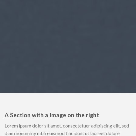
A Section with a Image on the right
Lorem ipsum dolor sit amet, consectetuer adipiscing elit, sed
diam nonummy nibh euismod tincidunt ut laoreet dolore